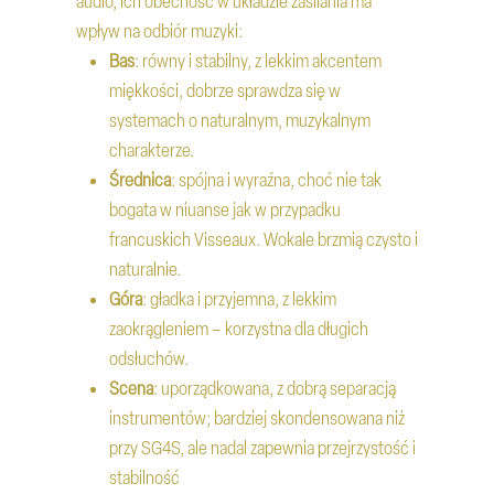
audio, ich obecność w układzie zasilania ma
wpływ na odbiór muzyki:
Bas
: równy i stabilny, z lekkim akcentem
miękkości, dobrze sprawdza się w
systemach o naturalnym, muzykalnym
charakterze.
Średnica
: spójna i wyraźna, choć nie tak
bogata w niuanse jak w przypadku
francuskich Visseaux. Wokale brzmią czysto i
naturalnie.
Góra
: gładka i przyjemna, z lekkim
zaokrągleniem – korzystna dla długich
odsłuchów.
Scena
: uporządkowana, z dobrą separacją
instrumentów; bardziej skondensowana niż
przy SG4S, ale nadal zapewnia przejrzystość i
stabilność