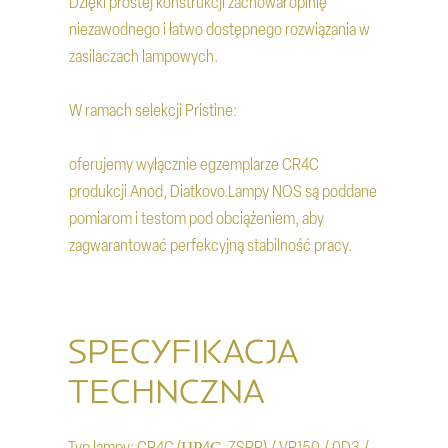
Dzięki prostej konstrukcji zachował opinię
niezawodnego i łatwo dostępnego rozwiązania w
zasilaczach lampowych.
W ramach selekcji Pristine:
oferujemy wyłącznie egzemplarze CR4C
produkcji Anod, Diatkovo.Lampy NOS są poddane
pomiarom i testom pod obciążeniem, aby
zagwarantować perfekcyjną stabilność pracy.
SPECYFIKACJA
TECHNCZNA
Typ lampy: CR4C (ЦР4С, ZSRR) / VR150 / 0D3 /