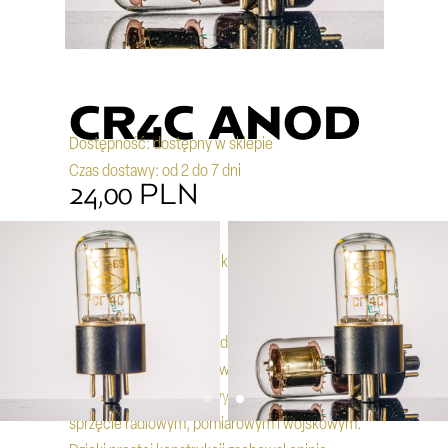
CR4C ANOD
Dostępność: dostępny w sklepie
Czas dostawy: od 2 do 7 dni
24,00 PLN
CR4C (ЦР4С) to radziecki stabilizator gazowy
napięcia 150 V,
należący do tej samej rodziny co VR150 i SG4S.
Produkowany od lat 60. w zakładach
przemysłowych ZSRR, wykorzystywany był w
sprzęcie radiowym, pomiarowym i wojskowym.