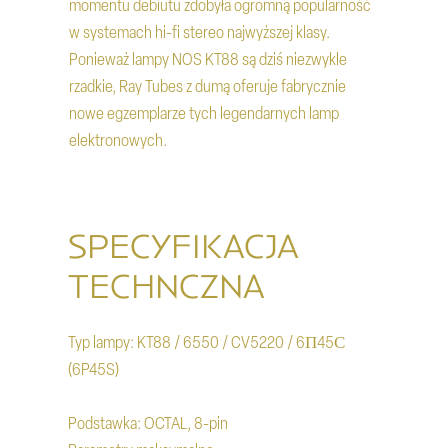
momentu debiutu zdobyła ogromną popularność
w systemach hi-fi stereo najwyższej klasy.
Ponieważ lampy NOS KT88 są dziś niezwykle
rzadkie, Ray Tubes z dumą oferuje fabrycznie
nowe egzemplarze tych legendarnych lamp
elektronowych.
SPECYFIKACJA
TECHNCZNA
Typ lampy: KT88 / 6550 / CV5220 / 6П45С
(6P45S)
Podstawka: OCTAL, 8-pin