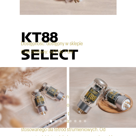
KT88
Dostępność: dostępny w sklepie
SELECT
Czas dostawy: od 2 do 7 dni
403,00 PLN
KT88 to tetroda strumieniowa wprowadzona na
rynek w 1956 roku jako rozwinięcie mniejszego
modelu KT66. Jej nazwa pochodzi od określenia
kinkless tetrode – wcześniejszego terminu
stosowanego dla tetrod strumieniowych. Od