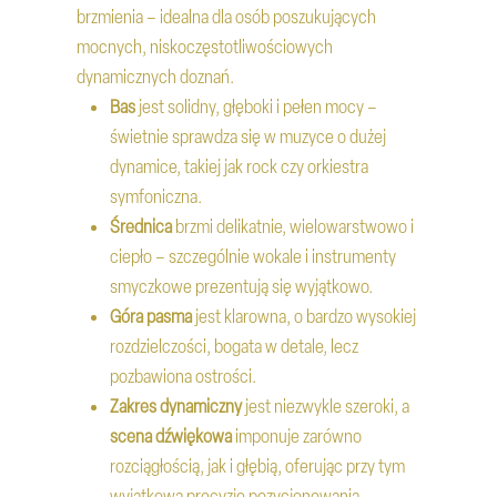
brzmienia – idealna dla osób poszukujących
mocnych, niskoczęstotliwościowych
dynamicznych doznań.
Bas
jest solidny, głęboki i pełen mocy –
świetnie sprawdza się w muzyce o dużej
dynamice, takiej jak rock czy orkiestra
symfoniczna.
Średnica
brzmi delikatnie, wielowarstwowo i
ciepło – szczególnie wokale i instrumenty
smyczkowe prezentują się wyjątkowo.
Góra pasma
jest klarowna, o bardzo wysokiej
rozdzielczości, bogata w detale, lecz
pozbawiona ostrości.
Zakres dynamiczny
jest niezwykle szeroki, a
scena dźwiękowa
imponuje zarówno
rozciągłością, jak i głębią, oferując przy tym
wyjątkową precyzję pozycjonowania.